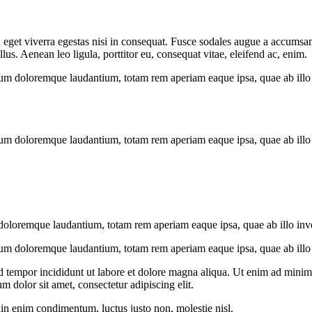
eget viverra egestas nisi in consequat. Fusce sodales augue a accumsan. 
s. Aenean leo ligula, porttitor eu, consequat vitae, eleifend ac, enim.
ium doloremque laudantium, totam rem aperiam eaque ipsa, quae ab illo in
ium doloremque laudantium, totam rem aperiam eaque ipsa, quae ab illo in
doloremque laudantium, totam rem aperiam eaque ipsa, quae ab illo invent
ium doloremque laudantium, totam rem aperiam eaque ipsa, quae ab illo in
d tempor incididunt ut labore et dolore magna aliqua. Ut enim ad minim v
 dolor sit amet, consectetur adipiscing elit.
din enim condimentum, luctus justo non, molestie nisl.