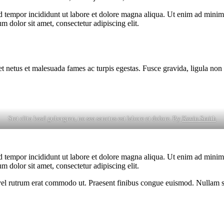
d tempor incididunt ut labore et dolore magna aliqua. Ut enim ad minim v
 dolor sit amet, consectetur adipiscing elit.
et netus et malesuada fames ac turpis egestas. Fusce gravida, ligula non 
Stet clita kasd gubergren, no sea sanctus est labore et dolore. By
Kevin Smith
d tempor incididunt ut labore et dolore magna aliqua. Ut enim ad minim v
 dolor sit amet, consectetur adipiscing elit.
s, vel rutrum erat commodo ut. Praesent finibus congue euismod. Nullam 