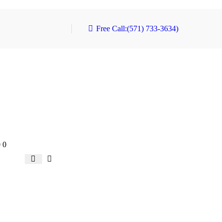
Free Call:
(571) 733-3634)
0
0